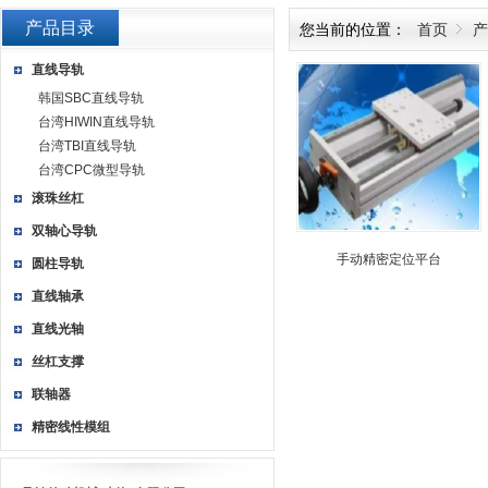
产品目录
您当前的位置：
首页
产
直线导轨
韩国SBC直线导轨
台湾HIWIN直线导轨
台湾TBI直线导轨
台湾CPC微型导轨
滚珠丝杠
双轴心导轨
手动精密定位平台
圆柱导轨
直线轴承
直线光轴
丝杠支撑
联轴器
精密线性模组