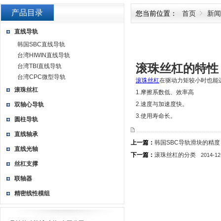
产品目录
您当前位置：
首页
新闻
直线导轨
韩国SBC直线导轨
台湾HIWIN直线导轨
滚珠丝杠的特性
台湾TBI直线导轨
台湾CPC微型导轨
滚珠丝杠
在驱动力矩较小时也能
滚珠丝杠
1.摩擦系数低、效率高
2.速度与加速度快。
双轴心导轨
3.使用寿命长。
圆柱导轨
直线轴承
上一篇：
韩国SBC导轨滑块的精度
直线光轴
下一篇：
滚珠丝杠的分类
2014-12
丝杠支撑
联轴器
精密线性模组