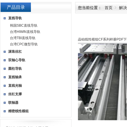
产品目录
您当前位置：
首页
解决
直线导轨
韩国SBC直线导轨
台湾HIWIN直线导轨
台湾TBI直线导轨
晶铂线性模组CF系列样册PDF
台湾CPC微型导轨
滚珠丝杠
双轴心导轨
圆柱导轨
直线轴承
直线光轴
丝杠支撑
联轴器
精密线性模组